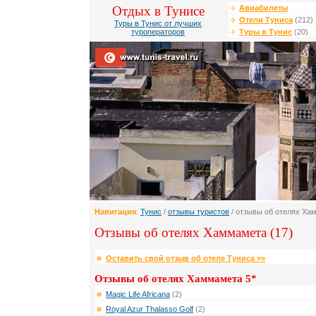
Отдых в Тунисе
Авиабилеты
Отели Туниса
(212)
Туры в Тунис от лучших
туроператоров
Туры в Тунис
(20)
Навигация
:
Тунис
/
отзывы туристов
/ отзывы об отелях Ха
Отзывы об отелях Хаммамета (17)
Оставить свой отзыв об отеле Туниса »»
Отзывы об отелях Хаммамета 5*
Magic Life Africana
(2)
Royal Azur Thalasso Golf
(2)