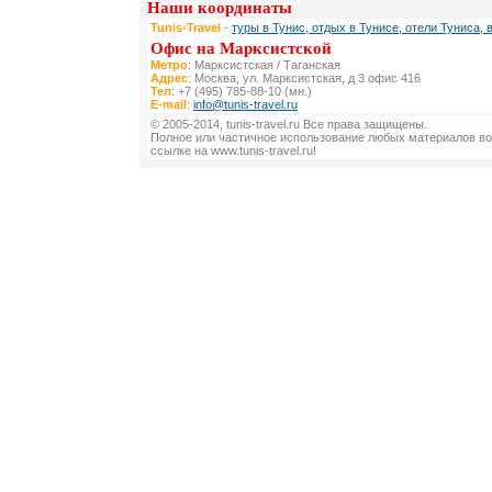
Наши координаты
Tunis-Travel
-
туры в Тунис, отдых в Тунисе, отели Туниса, 
Офис на Марксистской
Метро
: Марксистская / Таганская
Адрес
: Москва, ул. Марксистская, д 3 офис 416
Тел
: +7 (495) 785-88-10 (мн.)
E-mail
:
info@tunis-travel.ru
© 2005-2014, tunis-travel.ru Все права защищены.
Полное или частичное использование любых материалов во
ссылке на www.tunis-travel.ru!