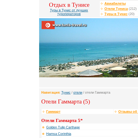
Отдых в Тунисе
Авиабилеты
Отели Туниса
(212)
Туры в Тунис от лучших
туроператоров
Туры в Тунис
(20)
Навигация
:
Тунис
/
отели
/ отели Гаммарта
Отели Гаммарта (5)
Гаммарт
Отзывы об 
Отели Гаммарта 5*
Golden Tulip Carthage
Hamsa Corinthia