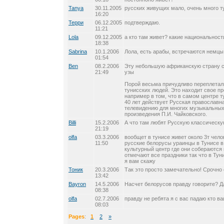
Tanya
30.11.2005
русских живущих мало, очень много т
16:20
Терри
06.12.2005
подтверждаю.
11:21
Lola
09.12.2005
а кто там живет? какие национальност
18:38
Sabrina
10.1.2006
Лола, есть арабы, встречаются немцы 
01:54
Ben
08.2.2006
Эту небольшую африканскую страну 
21:49
узы
Порой весьма причудливо переплетал
тунисских людей. Это находит свое п
например в том, что в самом центре 
40 лет действует Русская православна
телевидению для многих музыкальных
произведения П.И. Чайковского.
Billi
15.2.2006
А что там любят Русскую классическ
21:19
olfa
03.3.2006
вообщет в тунисе живет около 3т чел
11:50
русские белорусы ураинцы в Тунисе в
культурный центр где они собераются
отмечают все праздники так что в Тун
я вам скажу
Тоник
20.3.2006
Так это просто замечательно! Срочно
13:42
Bayron
14.5.2006
Насчет белорусов правду говорите? Д
08:38
olfa
02.7.2006
правду не ребята я с вас падаю кто в
08:03
Pages
:
1
2
»