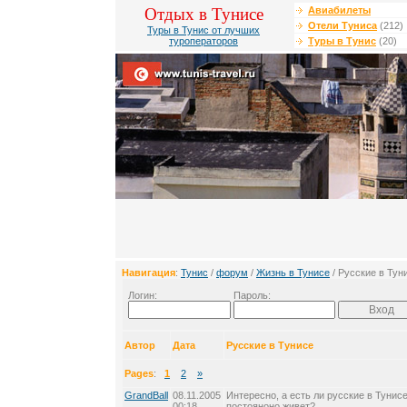
Отдых в Тунисе
Авиабилеты
Отели Туниса
(212)
Туры в Тунис от лучших
туроператоров
Туры в Тунис
(20)
Навигация
:
Тунис
/
форум
/
Жизнь в Тунисе
/ Русские в Тун
Логин:
Пароль:
Автор
Дата
Русские в Тунисе
Pages
:
1
2
»
GrandBall
08.11.2005
Интересно, а есть ли русские в Тунисе
00:18
постояноно живет?